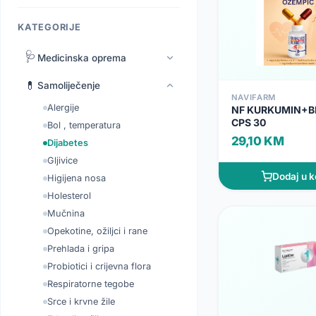
KATEGORIJE
🩺
Medicinska oprema
💊
Samoliječenje
NAVIFARM
Alergije
NF KURKUMIN+B
CPS 30
Bol , temperatura
29,10 KM
Dijabetes
Gljivice
Dodaj u k
Higijena nosa
Holesterol
Mučnina
Opekotine, ožiljci i rane
Prehlada i gripa
Probiotici i crijevna flora
Respiratorne tegobe
Srce i krvne žile