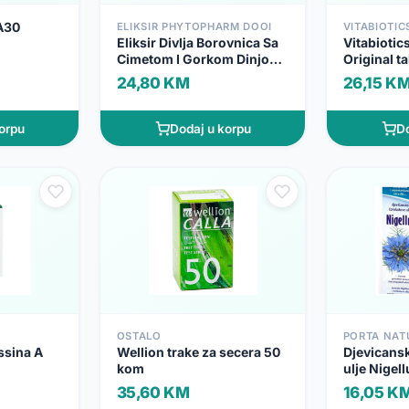
A30
ELIKSIR PHYTOPHARM DOOI
VITABIOTIC
Eliksir Divlja Borovnica Sa
Vitabiotic
Cimetom I Gorkom Dinjom
Original t
Caps A 60
24,80 KM
26,15 K
orpu
Dodaj u korpu
Do
OSTALO
PORTA NAT
ssina A
Wellion trake za secera 50
Djevicans
kom
ulje Nigel
35,60 KM
16,05 K