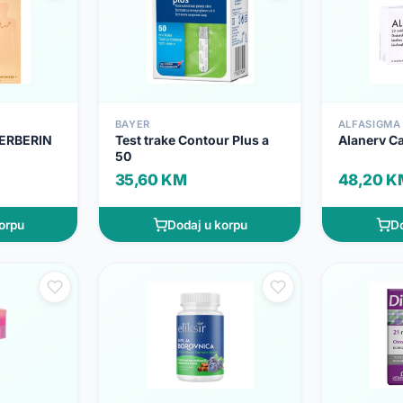
BAYER
ALFASIGMA
ERBERIN
Test trake Contour Plus a
Alanerv C
50
35,60 KM
48,20 K
orpu
Dodaj u korpu
Do