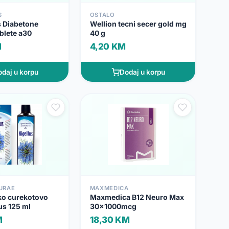
S
OSTALO
s Diabetone
Wellion tecni secer gold mg
ablete a30
40 g
M
4,20 KM
daj u korpu
Dodaj u korpu
URAE
MAXMEDICA
ko curekotovo
Maxmedica B12 Neuro Max
lus 125 ml
30x1000mcg
M
18,30 KM