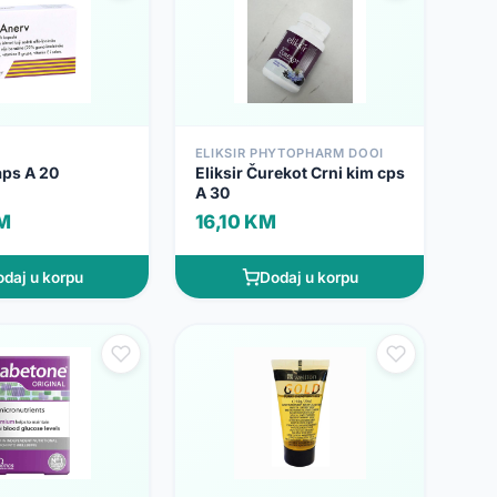
ELIKSIR PHYTOPHARM DOOI
aps A 20
Eliksir Čurekot Crni kim cps
A 30
M
16,10 KM
daj u korpu
Dodaj u korpu