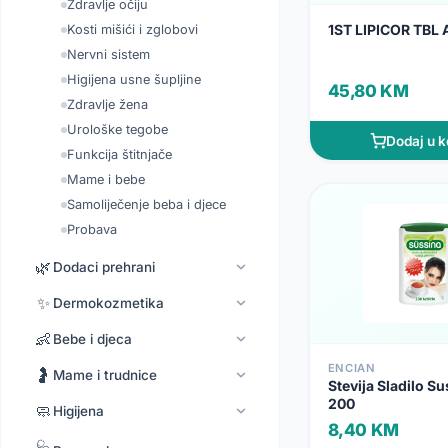
Zdravlje očiju
1ST LIPICOR TBL 
Kosti mišići i zglobovi
Nervni sistem
Higijena usne šupljine
45,80 KM
Zdravlje žena
Urološke tegobe
Dodaj u k
Funkcija štitnjače
Mame i bebe
Samoliječenje beba i djece
Probava
🌿
Dodaci prehrani
✨
Dermokozmetika
👶
Bebe i djeca
ENCIAN
🤰
Mame i trudnice
Stevija Sladilo Su
200
🧼
Higijena
8,40 KM