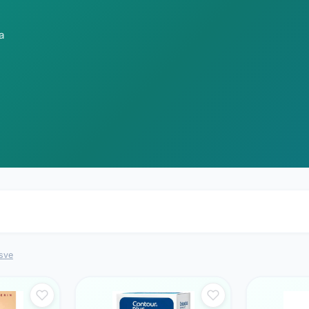
a
 sve