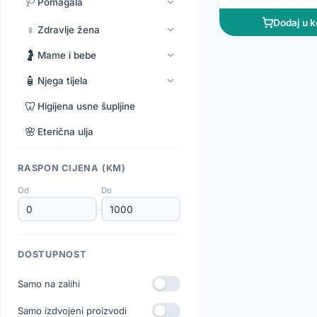
🩺
Pomagala
Dodaj u k
♀️
Zdravlje žena
🤰
Mame i bebe
🧴
Njega tijela
🦷
Higijena usne šupljine
🌸
Eterična ulja
RASPON CIJENA (KM)
Od
Do
-
DOSTUPNOST
Samo na zalihi
Samo izdvojeni proizvodi