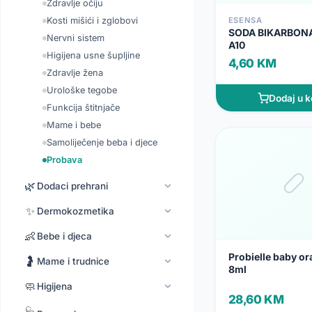
Zdravlje očiju
ESENSA
Kosti mišići i zglobovi
SODA BIKARBON
Nervni sistem
A10
Higijena usne šupljine
4,60 KM
Zdravlje žena
Urološke tegobe
Dodaj u k
Funkcija štitnjače
Mame i bebe
Samoliječenje beba i djece
Probava
🌿
Dodaci prehrani
✨
Dermokozmetika
👶
Bebe i djeca
Probielle baby or
🤰
Mame i trudnice
8ml
🧼
Higijena
28,60 KM