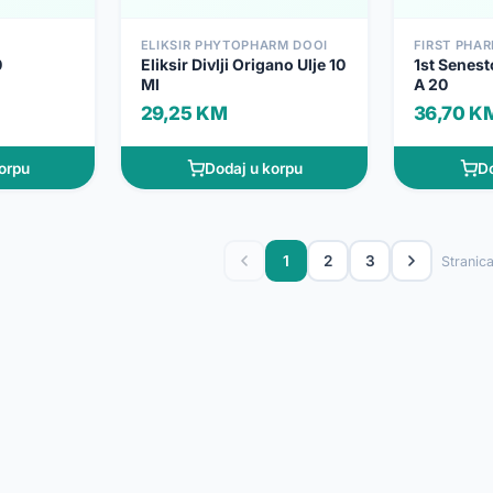
ELIKSIR PHYTOPHARM DOOI
FIRST PHA
0
Eliksir Divlji Origano Ulje 10
1st Senest
Ml
A 20
29,25 KM
36,70 K
orpu
Dodaj u korpu
Do
1
2
3
Stranica