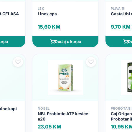
LEK
PLIVA 5
A CELASA
Linex cps
Gastal tbl 
15,60 KM
9,70 KM
orpu
Dodaj u korpu
Do
alne kapi
NOBEL
PROBOTANI
NBL Probiotic ATP kesice
Caj Origa
a20
Probotani
23,05 KM
10,95 K