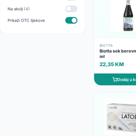
Na akciji
(4)
Prikaži OTC lijekove
BIOTTA
Biotta sok borov
ml
22,35 KM
Dodaj u k