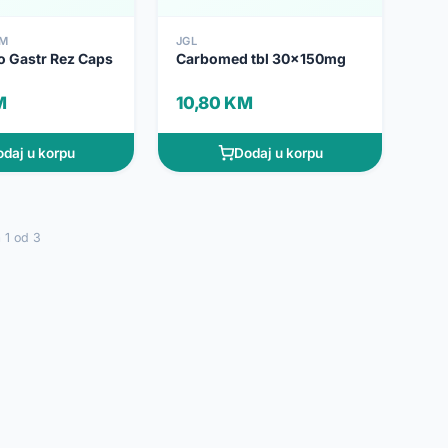
RM
JGL
o Gastr Rez Caps
Carbomed tbl 30x150mg
M
10,80 KM
daj u korpu
Dodaj u korpu
 1 od 3