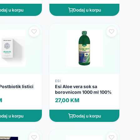
daj u korpu
Dodaj u korpu
ESI
Postbiotik listici
Esi Aloe vera sok sa
borovnicom 1000 ml 100%
M
27,00 KM
daj u korpu
Dodaj u korpu