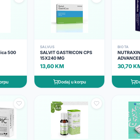
SALVUS
BIOTA
nica 500
SALVIT GASTRICON CPS
NUTRAXIN
15X240 MG
ADVANCED
INULINOM
13,60 KM
30,70 K
orpu
Dodaj u korpu
Do