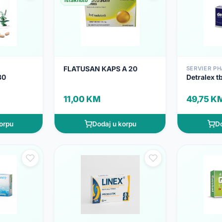
Istaknuto
FLATUSAN KAPS A 20
SERVIER P
30
Detralex 
11,00 KM
49,75 K
orpu
Dodaj u korpu
Do