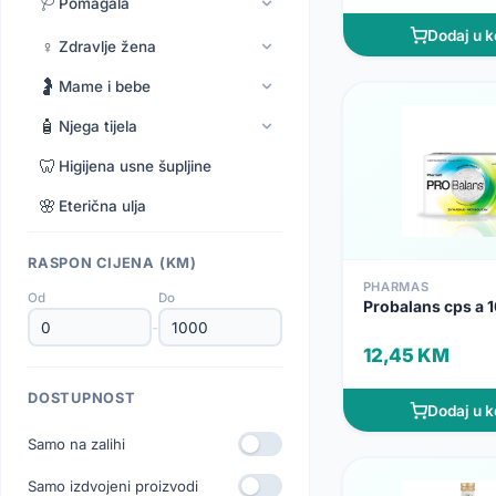
🩺
Pomagala
Dodaj u k
♀️
Zdravlje žena
🤰
Mame i bebe
🧴
Njega tijela
🦷
Higijena usne šupljine
🌸
Eterična ulja
RASPON CIJENA (KM)
PHARMAS
Od
Do
Probalans cps a 1
-
12,45 KM
DOSTUPNOST
Dodaj u k
Samo na zalihi
Samo izdvojeni proizvodi