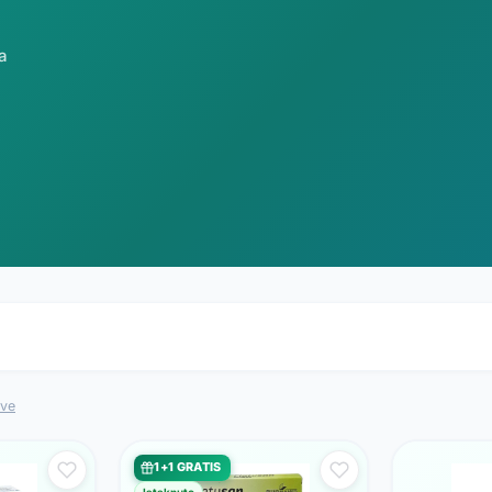
a
sve
1+1 GRATIS