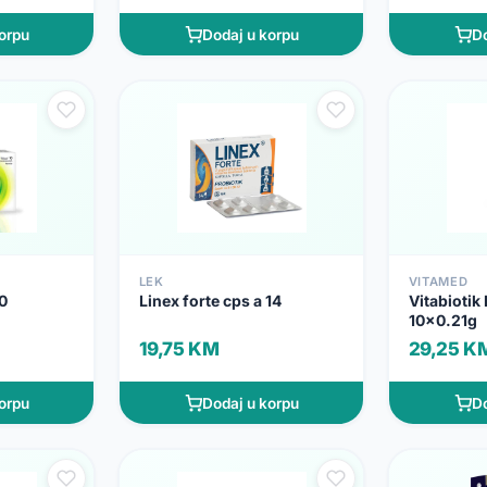
orpu
Dodaj u korpu
Do
LEK
VITAMED
0
Linex forte cps a 14
Vitabiotik 
10x0.21g
19,75 KM
29,25 K
orpu
Dodaj u korpu
Do