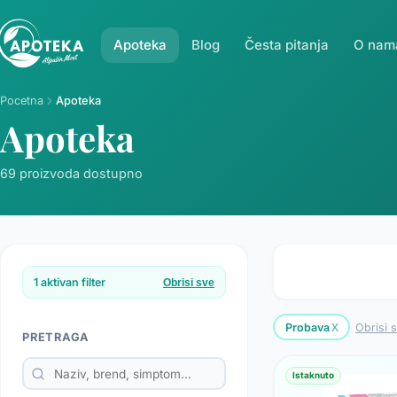
Apoteka
Blog
Česta pitanja
O nam
Pocetna
Apoteka
Apoteka
69 proizvoda dostupno
1 aktivan filter
Obrisi sve
x
Probava
Obrisi 
PRETRAGA
Istaknuto