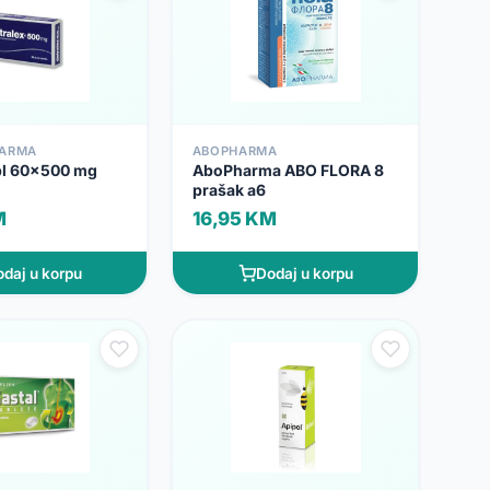
HARMA
ABOPHARMA
tbl 60x500 mg
AboPharma ABO FLORA 8
prašak a6
M
16,95 KM
daj u korpu
Dodaj u korpu