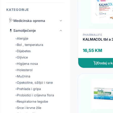
KATEGORIJE
🩺
Medicinska oprema
💊
Samoliječenje
PHARMALIFE
Alergije
KALMACOL tbl a 
Bol , temperatura
16,55 KM
Dijabetes
Gljivice
Dodaj u k
Higijena nosa
Holesterol
Mučnina
Opekotine, ožiljci i rane
Prehlada i gripa
Probiotici i crijevna flora
Respiratorne tegobe
Srce i krvne žile