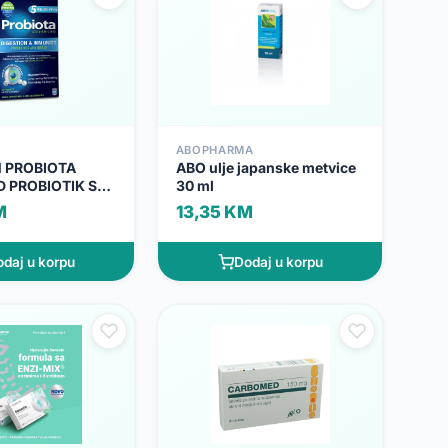
ABOPHARMA
 PROBIOTA
ABO ulje japanske metvice
 PROBIOTIK SA
30 ml
 TBL A60
M
13,35 KM
daj u korpu
Dodaj u korpu