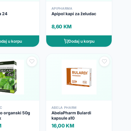
APIPHARMA
a 24
Apipol kapi za želudac
8,60 KM
daj u korpu
Dodaj u korpu
C
ABELA PHARM
no organski 50g
AbelaPharm Bulardi
k
kapsule a10
M
16,00 KM