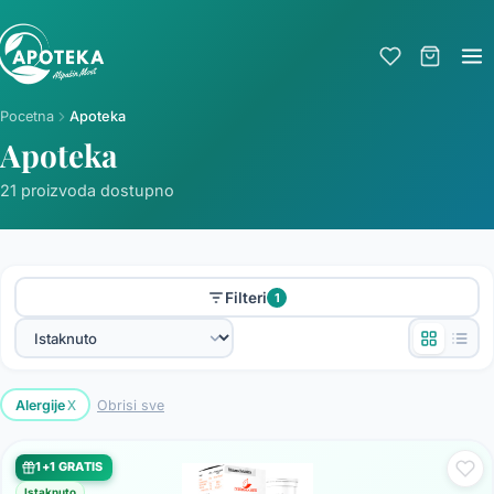
Pocetna
Apoteka
Apoteka
21 proizvoda dostupno
Filteri
1
x
Alergije
Obrisi sve
1+1 GRATIS
Istaknuto